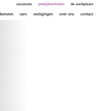
vacatures
praktijkverhalen
de werkplaats
diensten
uwv
vestigingen
over ons
contact