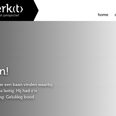
home
n!
aar een baan vinden waarbij
 lastig. Hij had z’n
ing. Gelukkig bood