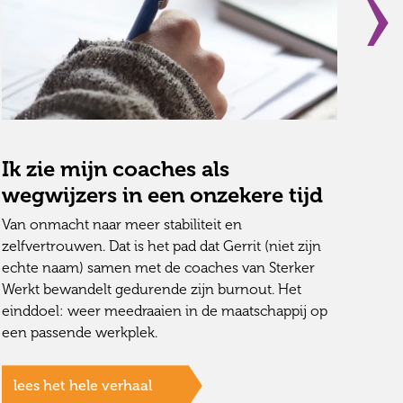
Ik zie mijn coaches als
Ee
wegwijzers in een onzekere tijd
Bij 
kand
Van onmacht naar meer stabiliteit en
inge
zelfvertrouwen. Dat is het pad dat Gerrit (niet zijn
jobc
echte naam) samen met de coaches van Sterker
potj
Werkt bewandelt gedurende zijn burnout. Het
einddoel: weer meedraaien in de maatschappij op
een passende werkplek.
le
lees het hele verhaal