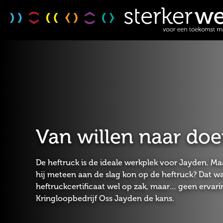
Van willen naar doe
De heftruck is de ideale werkplek voor Jayden. M
hij meteen aan de slag kon op de heftruck? Dat was
heftruckcertificaat wel op zak, maar… geen ervar
Kringloopbedrijf Oss Jayden de kans.