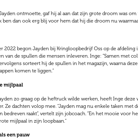
Jayden ontmoette, gaf hij al aan dat zijn grote droom was om i
Ik ben dan ook erg blij voor hem dat hij die droom nu waarmaa
er 2022 begon Jayden bij Kringloopbedrijf Oss op de afdeling 
 van de spullen die mensen inleveren. Inge: “Samen met colleg
ervolgens sorteert hij de spullen in het magazijn, waarna dez
happen komen te liggen.”
e mijlpaal
yden zo graag op de heftruck wilde werken, heeft Inge deze 
r. Ze dachten volop mee. “Jayden mag nu enkele taken met de h
 bedreven raakt”, vertelt zijn jobcoach. “En het mooie voor hem
rote mijlpaal in zijn loopbaan.”
 als een pauw