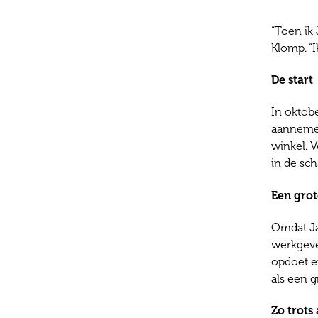
“Toen ik 
Klomp. “
De start
In oktob
aannemen
winkel. V
in de sc
Een grot
Omdat Ja
werkgeve
opdoet en
als een g
Zo trots