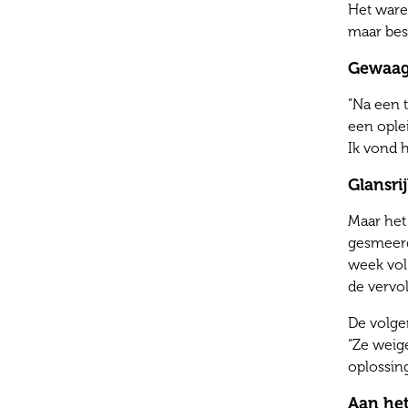
Het ware
maar bes
Gewaag
“Na een 
een oplei
Ik vond 
Glansri
Maar het 
gesmeerd
week vol
de vervol
De volgen
“Ze weige
oplossing
Aan he