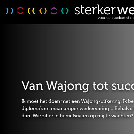
Van Wajong tot suc
Ik moet het doen met een Wajong-uitkering. Ik ben
diploma’s en maar amper werkervaring… Behalve e
dan. Wie zit er in hemelsnaam op mij te wachten?