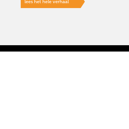
lees het hele verhaal
Erkenning en keurmerken:
Sterker Werk(t) is partner van het UWV. Wij hebben
Prestatieladder Socialer Ondernemen trede 3 behaald en
beschikken over het ISO 9001 certificaat.