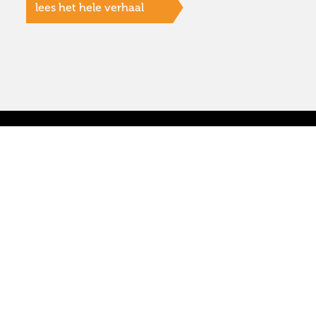
lees het hele verhaal
Hoofdvestiging:
Diensten
Raadhuislaan 21A,
re-integreren
5341 GL Oss
re-integratie 2
outplacement
ambulante bege
088 - 783 75 37
jobcoaching
info@sterkerwerkt.nl
loopbaanbegele