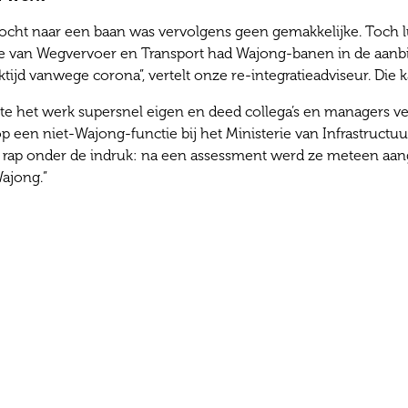
ocht naar een baan was vervolgens geen gemakkelijke. Toch lu
ie van Wegvervoer en Transport had Wajong-banen in de aanbie
tijd vanwege corona”, vertelt onze re-integratieadviseur. Die
e het werk supersnel eigen en deed collega’s en managers verba
op een niet-Wajong-functie bij het Ministerie van Infrastructu
rap onder de indruk: na een assessment werd ze meteen aan
Wajong.”