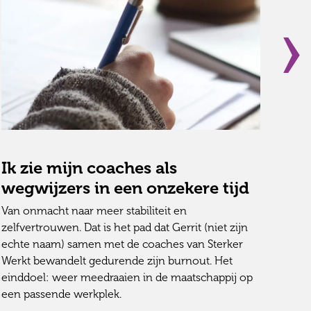
Ik zie mijn coaches als
Va
wegwijzers in een onzekere tijd
De h
Maar
Van onmacht naar meer stabiliteit en
slag
zelfvertrouwen. Dat is het pad dat Gerrit (niet zijn
heft
echte naam) samen met de coaches van Sterker
erva
Werkt bewandelt gedurende zijn burnout. Het
Jayd
einddoel: weer meedraaien in de maatschappij op
een passende werkplek.