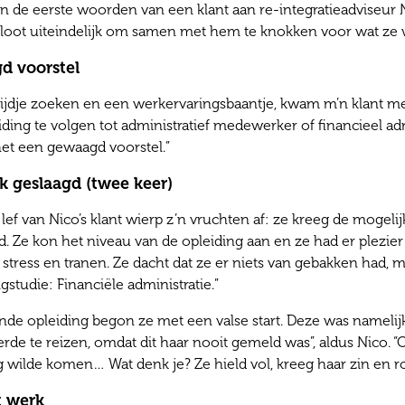
n de eerste woorden van een klant aan re-integratieadviseur 
loot uiteindelijk om samen met hem te knokken voor wat ze w
d voorstel
tijdje zoeken en een werkervaringsbaantje, kwam m’n klant met
ding te volgen tot administratief medewerker of financieel adm
het een gewaagd voorstel.”
jk geslaagd (twee keer)
lef van Nico’s klant wierp z’n vruchten af: ze kreeg de mogelij
. Ze kon het niveau van de opleiding aan en ze had er plezier
 stress en tranen. Ze dacht dat ze er niets van gebakken had,
gstudie: Financiële administratie.”
de opleiding begon ze met een valse start. Deze was namelijk 
rde te reizen, omdat dit haar nooit gemeld was”, aldus Nico. 
 wilde komen… Wat denk je? Ze hield vol, kreeg haar zin en ro
t werk