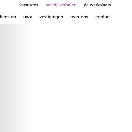
vacatures
praktijkverhalen
de werkplaats
diensten
uwv
vestigingen
over ons
contact