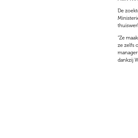
De zoekt
Minister
thuiswerk
“Ze maakt
ze zelfs 
manager 
dankzij 